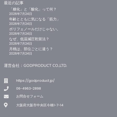
最近の記事
「糖化」と「酸化」って何？
2026年7月24日
年齢とともに気になる「筋力」
2026年7月24日
ポリフェノールだけじゃない。
2026年7月24日
なぜ、低温減圧乾留法？
2026年7月24日
月桃は、部位ごとに違う？
2026年7月24日
お買い物カゴに追加
お買い物カゴに追加
運営会社：GODPRODUCT CO.,LTD.
ジパングジンジャーオプティマル
ドクターズメガラクトフェリン
1
3
https://godproduct.jp/
5段階中
5.00
の
5段階中
5.00
の
¥
4,320
¥
8,640
（税込）
（税込）
評価
評価
06-4963-2898
お問合せフォーム
大阪府大阪市中央区今橋1-7-14