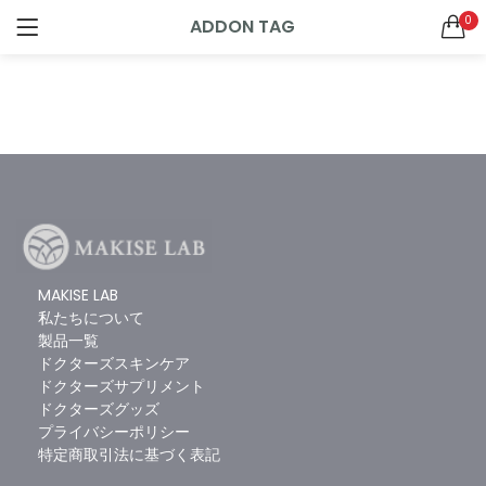
0
ADDON TAG
ログイン
新規登録
ドクターズサプリメント
SEARCH IN:
All categories
ドクターズグッズ (2)
ドクターズサプリメント (9)
ドクターズスキンケア (7)
リニューアル (1)
ログインしたままにする
新製品 (2)
MAKISE LAB
私たちについて
製品一覧
ログイン情報をお忘れですか
ドクターズスキンケア
ドクターズサプリメント
お買い物カゴに追加
お買い物カゴに追加
ドクターズグッズ
SQUALENE1000＋OMEGA3サプリメント 60粒（30日分）
ジパングジンジャーワサビ
プライバシーポリシー
0
4
特定商取引法に基づく表記
5段階中
5.00
の
¥
756
¥
4,320
（税込）
（税込）
評価