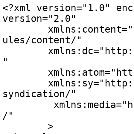
<?xml version="1.0" enc
version="2.0"

	xmlns:content="http://purl.org/rss/1.0/mod
ules/content/"

	xmlns:dc="http://purl.org/dc/elements/1.1/
"

	xmlns:atom="http://www.w3.org/2005/Atom"

	xmlns:sy="http://purl.org/rss/1.0/modules/
syndication/"

	 xmlns:media="http://search.yahoo.com/mrss
/" 

	>
