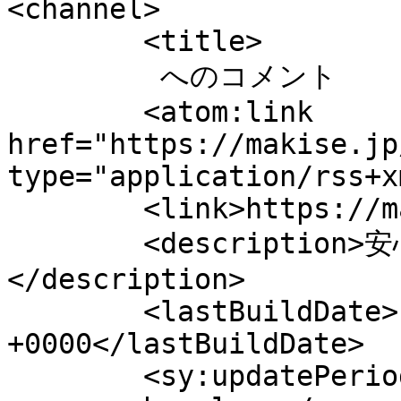
<channel>

	<title>

	 へのコメント	</title>

	<atom:link 
href="https://makise.jp
type="application/rss+x
	<link>https://makise.jp</link>

	<description>安心して続けられる製品を
</description>

	<lastBuildDate>Fri, 07 Aug 2026 05:22:09 
+0000</lastBuildDate>

	<sy:updatePeriod>
