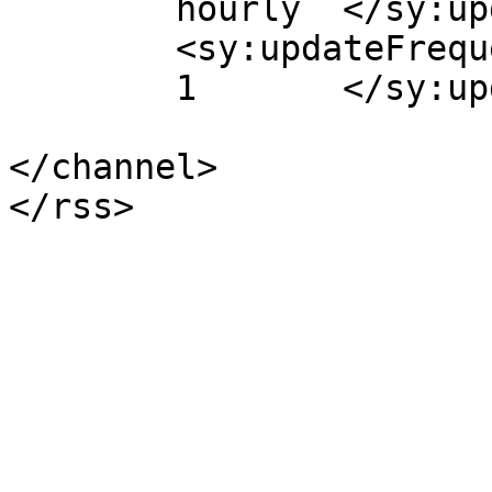
	hourly	</sy:updatePeriod>

	<sy:updateFrequency>

	1	</sy:updateFrequency>

</channel>
