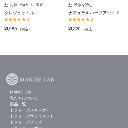
お買い物カゴに追加
続きを読む
タレジュオイル
ナチュラルハーブアウトドア（天然アロマミスト/全身用スプレー）
3
2
5段階中
5.00
の
5段階中
5.00
の
¥
1,980
¥
1,320
（税込）
（税込）
評価
評価
お買い物カゴに追加
お買い物カゴに追加
ジパングジンジャーオプティマル
ドクターズメガラクトフェリン
1
3
5段階中
5.00
の
5段階中
5.00
の
MAKISE LAB
¥
4,320
¥
8,640
（税込）
（税込）
評価
評価
私たちについて
製品一覧
ドクターズスキンケア
ドクターズサプリメント
ドクターズグッズ