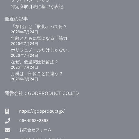
プライバシーポリシー
特定商取引法に基づく表記
最近の記事
「糖化」と「酸化」って何？
2026年7月24日
年齢とともに気になる「筋力」
お買い物カゴに追加
お買い物カゴに追加
2026年7月24日
ジパングジンジャー（月桃粉末）
Tallup Max Kids サプリメント 60粒（30日分）
ポリフェノールだけじゃない。
2
0
2026年7月24日
なぜ、低温減圧乾留法？
5段階中
5.00
の
¥
3,240
¥
1,458
（税込）
（税込）
評価
2026年7月24日
月桃は、部位ごとに違う？
2026年7月24日
運営会社：GODPRODUCT CO.,LTD.
ドクターズスキンケア
https://godproduct.jp/
06-4963-2898
お問合せフォーム