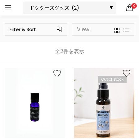
0
ログイン
新規登録
ドクターズサプリメント
SEARCH IN:
View:
Filter & Sort
All categories
ドクターズグッズ (2)
ドクターズサプリメント (9)
全2件を表示
ドクターズスキンケア (7)
リニューアル (1)
ログインしたままにする
新製品 (2)
Out of stock
ログイン情報をお忘れですか
お買い物カゴに追加
お買い物カゴに追加
SQUALENE1000＋OMEGA3サプリメント 60粒（30日分）
ジパングジンジャーワサビ
0
4
5段階中
5.00
の
¥
756
¥
4,320
（税込）
（税込）
評価