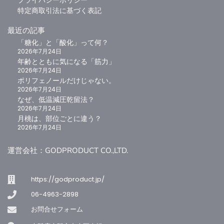
プライバシーポリシー
特定商取引法に基づく表記
最近の記事
「糖化」と「酸化」って何？
2026年7月24日
年齢とともに気になる「筋力」
お買い物カゴに追加
お買い物カゴに追加
2026年7月24日
ジパングジンジャー（月桃粉末）
Tallup Max Kids サプリメント 60粒（30日分）
ポリフェノールだけじゃない。
2
0
2026年7月24日
なぜ、低温減圧乾留法？
5段階中
5.00
の
¥
3,240
¥
1,458
（税込）
（税込）
評価
2026年7月24日
月桃は、部位ごとに違う？
2026年7月24日
運営会社：GODPRODUCT CO.,LTD.
ドクターズスキンケア
https://godproduct.jp/
06-4963-2898
お問合せフォーム