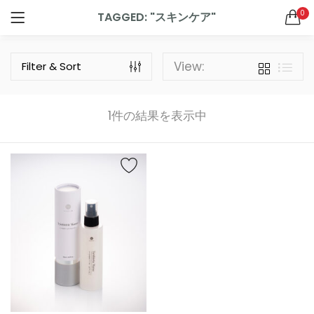
0
TAGGED: "スキンケア"
ログイン
新規登録
ドクターズサプリメント
SEARCH IN:
View:
Filter & Sort
All categories
ドクターズグッズ (2)
ドクターズサプリメント (9)
1件の結果を表示中
ドクターズスキンケア (7)
リニューアル (1)
ログインしたままにする
新製品 (2)
ログイン情報をお忘れですか
お買い物カゴに追加
お買い物カゴに追加
SQUALENE1000＋OMEGA3サプリメント 60粒（30日分）
ジパングジンジャーワサビ
0
4
5段階中
5.00
の
¥
756
¥
4,320
（税込）
（税込）
評価