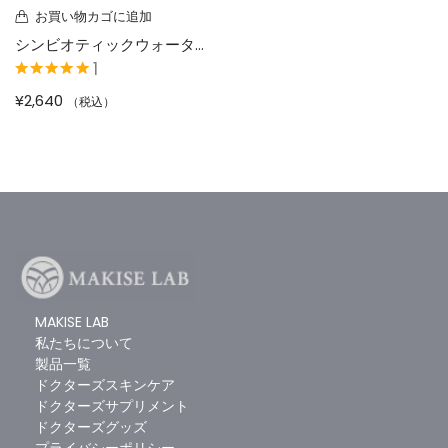
お買い物カゴに追加
シンビオティックウォーター
1
5段階中
5.00
の
¥
2,640
（税込）
評価
お買い物カゴに追加
お買い物カゴに追加
ジパングジンジャーオプティマル
ドクターズメガラクトフェリン
1
3
5段階中
5.00
の
5段階中
5.00
の
MAKISE LAB
¥
4,320
¥
8,640
（税込）
（税込）
評価
評価
私たちについて
製品一覧
ドクターズスキンケア
ドクターズサプリメント
ドクターズグッズ