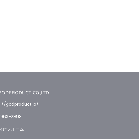
PRODUCT CO.,LTD.
s://godproduct.jp/
4963-2898
合せフォーム