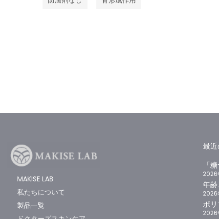
防腐剤なし
骨形成作用
最近
「糖
202
MAKISE LAB
年齢
私たちについて
202
ポリ
製品一覧
202
ドクターズスキンケア