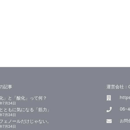
の記事
運営会社：GOD
http
化」と「酸化」って何？
6年7月24日
06-
とともに気になる「筋力」
6年7月24日
お問
フェノールだけじゃない。
6年7月24日