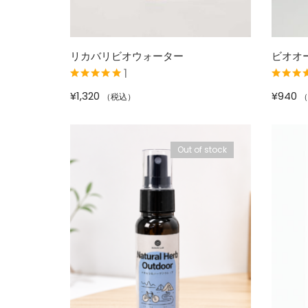
リカバリビオウォーター
ビオオ
1
5段階中
5.00
の
5段階中
5.
¥
1,320
¥
940
（税込）
（
評価
評価
Out of stock