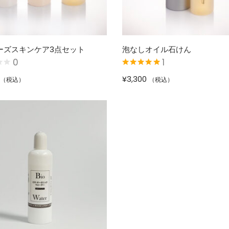
ーズスキンケア3点セット
泡なしオイル石けん
0
1
5段階中
5.00
の
¥
3,300
（税込）
（税込）
評価