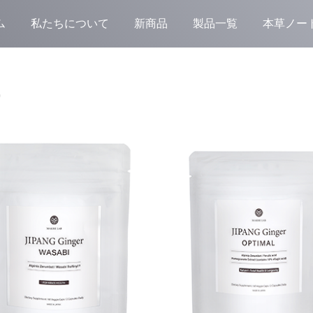
ム
私たちについて
新商品
製品一覧
本草ノー
）