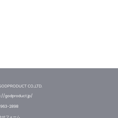
PRODUCT CO.,LTD.
s://godproduct.jp/
4963-2898
合せフォーム