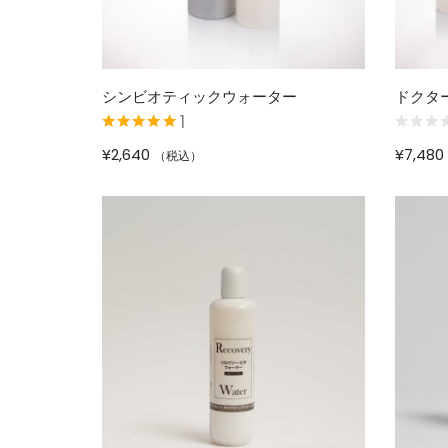
シンビオティックウォーター
ドクタ
1
5段階中
5.00
の
¥
2,640
¥
7,480
（税込）
評価