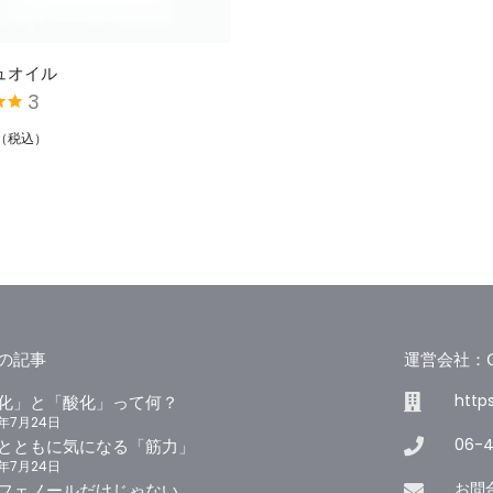
ュオイル
3
00
の
（税込）
の記事
運営会社：GOD
http
化」と「酸化」って何？
6年7月24日
06-
とともに気になる「筋力」
6年7月24日
お問
フェノールだけじゃない。