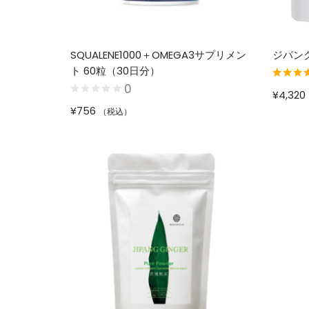
SQUALENE1000＋OMEGA3サプリメン
ジパン
ト 60粒（30日分）
0
5段階中
5.
¥
4,320
評価
¥
756
（税込）