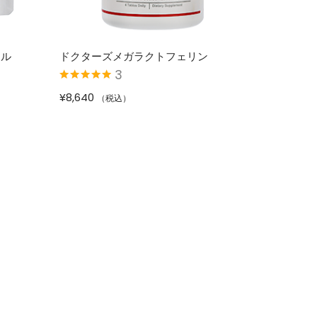
マル
ドクターズメガラクトフェリン
3
5段階中
5.00
の
¥
8,640
（税込）
評価