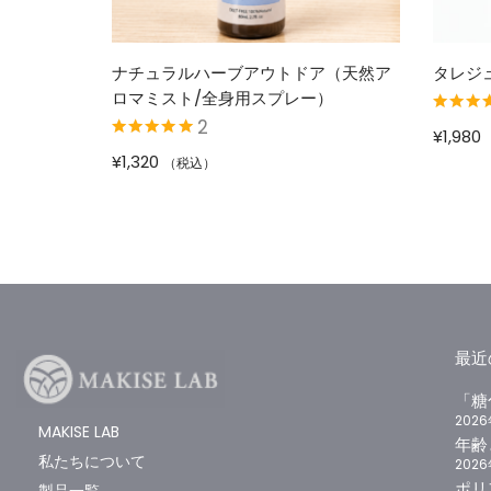
ナチュラルハーブアウトドア（天然ア
タレジ
ロマミスト/全身用スプレー）
2
5段階中
5.
¥
1,980
評価
5段階中
5.00
の
¥
1,320
（税込）
評価
最近
「糖
202
MAKISE LAB
年齢
私たちについて
202
ポリ
製品一覧