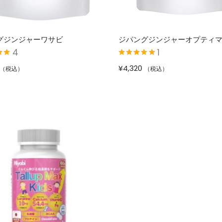
グジンジャーワサビ
ジパングジンジャーオプティ
4
1
00
の
5段階中
5.00
の
¥
4,320
（税込）
（税込）
評価