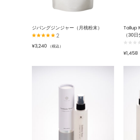
ジパングジンジャー（月桃粉末）
Tallu
（30日
2
5段階中
5.00
の
¥
3,240
（税込）
評価
¥
1,458