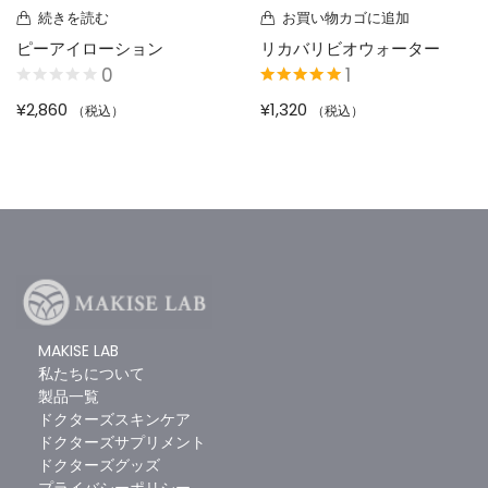
続きを読む
お買い物カゴに追加
ピーアイローション
リカバリビオウォーター
0
1
5段階中
5.00
の
¥
2,860
¥
1,320
（税込）
（税込）
評価
お買い物カゴに追加
お買い物カゴに追加
ジパングジンジャーオプティマル
ドクターズメガラクトフェリン
1
3
5段階中
5.00
の
5段階中
5.00
の
MAKISE LAB
¥
4,320
¥
8,640
（税込）
（税込）
評価
評価
私たちについて
製品一覧
ドクターズスキンケア
ドクターズサプリメント
ドクターズグッズ