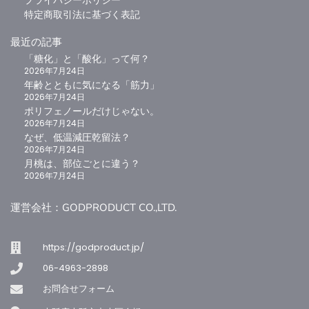
プライバシーポリシー
特定商取引法に基づく表記
最近の記事
「糖化」と「酸化」って何？
2026年7月24日
年齢とともに気になる「筋力」
お買い物カゴに追加
お買い物カゴに追加
2026年7月24日
ジパングジンジャー（月桃粉末）
Tallup Max Kids サプリメント 60粒（30日分）
ポリフェノールだけじゃない。
2
0
2026年7月24日
なぜ、低温減圧乾留法？
5段階中
5.00
の
¥
3,240
¥
1,458
（税込）
（税込）
評価
2026年7月24日
月桃は、部位ごとに違う？
2026年7月24日
運営会社：GODPRODUCT CO.,LTD.
ドクターズスキンケア
https://godproduct.jp/
06-4963-2898
お問合せフォーム