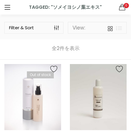
0
TAGGED: "ソメイヨシノ葉エキス"
ログイン
新規登録
ドクターズサプリメント
SEARCH IN:
View:
Filter & Sort
All categories
ドクターズグッズ (2)
ドクターズサプリメント (9)
全2件を表示
ドクターズスキンケア (7)
リニューアル (1)
ログインしたままにする
新製品 (2)
Out of stock
ログイン情報をお忘れですか
お買い物カゴに追加
お買い物カゴに追加
SQUALENE1000＋OMEGA3サプリメント 60粒（30日分）
ジパングジンジャーワサビ
0
4
5段階中
5.00
の
¥
756
¥
4,320
（税込）
（税込）
評価