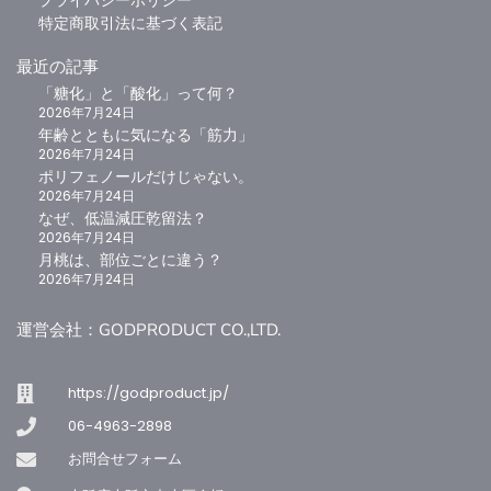
プライバシーポリシー
特定商取引法に基づく表記
最近の記事
「糖化」と「酸化」って何？
2026年7月24日
年齢とともに気になる「筋力」
お買い物カゴに追加
お買い物カゴに追加
2026年7月24日
ジパングジンジャー（月桃粉末）
Tallup Max Kids サプリメント 60粒（30日分）
ポリフェノールだけじゃない。
2
0
2026年7月24日
なぜ、低温減圧乾留法？
5段階中
5.00
の
¥
3,240
¥
1,458
（税込）
（税込）
評価
2026年7月24日
月桃は、部位ごとに違う？
2026年7月24日
運営会社：GODPRODUCT CO.,LTD.
ドクターズスキンケア
https://godproduct.jp/
06-4963-2898
お問合せフォーム