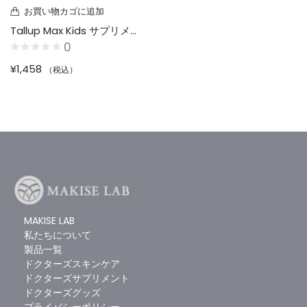
お買い物カゴに追加
Tallup Max Kids サプリメント 60粒（30日分）
0
¥
1,458
（税込）
お買い物カゴに追加
お買い物カゴに追加
ジパングジンジャーオプティマル
ドクターズメガラクトフェリン
1
3
5段階中
5.00
の
5段階中
5.00
の
MAKISE LAB
¥
4,320
¥
8,640
（税込）
（税込）
評価
評価
私たちについて
製品一覧
ドクターズスキンケア
ドクターズサプリメント
ドクターズグッズ