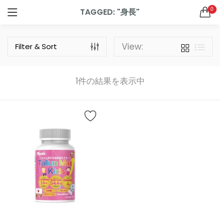
0
TAGGED: "身長"
ログイン
新規登録
ドクターズサプリメント
SEARCH IN:
View:
Filter & Sort
All categories
ドクターズグッズ (2)
ドクターズサプリメント (9)
1件の結果を表示中
ドクターズスキンケア (7)
リニューアル (1)
ログインしたままにする
新製品 (2)
ログイン情報をお忘れですか
お買い物カゴに追加
お買い物カゴに追加
SQUALENE1000＋OMEGA3サプリメント 60粒（30日分）
ジパングジンジャーワサビ
0
4
5段階中
5.00
の
¥
756
¥
4,320
（税込）
（税込）
評価