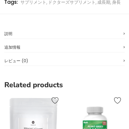
Tags:
サプリメント
ドクターズサプリメント
成長期
身長
説明
お買い物カゴに追加
お買い物カゴに追加
ジパングジンジャー（月桃粉末）
Tallup Max Kids サプリメント 60粒（30日分）
追加情報
2
0
5段階中
5.00
の
レビュー (0)
¥
3,240
¥
1,458
（税込）
（税込）
評価
Related products
ドクターズスキンケア