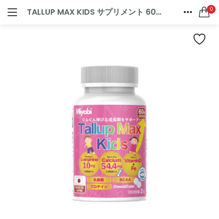
0
TALLUP MAX KIDS サプリメント 60粒（30日分）
ログイン
新規登録
ホーム
ドクターズサプリメント
SEARCH IN:
カテゴリー
All categories
マイページ
ドクターズグッズ (2)
SHARE
ドクターズサプリメント (9)
ドクターズスキンケア (7)
リニューアル (1)
ログインしたままにする
新製品 (2)
ログイン情報をお忘れですか
お買い物カゴに追加
お買い物カゴに追加
SQUALENE1000＋OMEGA3サプリメント 60粒（30日分）
ジパングジンジャーワサビ
0
4
5段階中
5.00
の
¥
756
¥
4,320
（税込）
（税込）
評価