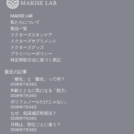
MAKISE LAB
私たちについて
お買い物カゴに追加
続きを読む
製品一覧
泡なしオイル石けん
ピーアイローション
ドクターズスキンケア
1
0
ドクターズサプリメント
5段階中
5.00
の
ドクターズグッズ
¥
3,300
¥
2,860
（税込）
（税込）
評価
プライバシーポリシー
特定商取引法に基づく表記
最近の記事
「糖化」と「酸化」って何？
2026年7月24日
年齢とともに気になる「筋力」
2026年7月24日
ポリフェノールだけじゃない。
2026年7月24日
なぜ、低温減圧乾留法？
2026年7月24日
お買い物カゴに追加
お買い物カゴに追加
月桃は、部位ごとに違う？
2026年7月24日
リカバリビオウォーター
ビオオーガニックウォーター