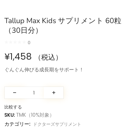
Tallup Max Kids サプリメント 60粒
（30日分）
0
¥
1,458
（税込）
ぐんぐん伸びる成長期をサポート！
お買い物カゴに追加
お買い物カゴに追加
ジパングジンジャーオプティマル
ドクターズメガラクトフェリン
1
3
5段階中
5.00
の
5段階中
5.00
の
¥
4,320
¥
8,640
（税込）
（税込）
評価
評価
比較する
SKU:
TMK（10%対象）
カテゴリー:
ドクターズサプリメント