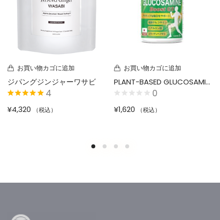
お買い物カゴに追加
お買い物カゴに追加
ジパングジンジャーワサビ
PLANT-BASED GLUCOSAMINE BoostGTサプリメント 100粒（約30日分）
4
0
お買い物カゴに追加
お買い物カゴに追加
5段階中
5.00
の
シンビオティックウォーター
ドクターズスキンケア3点セット
¥
4,320
¥
1,620
（税込）
（税込）
評価
1
0
5段階中
5.00
の
¥
2,640
¥
7,480
（税込）
（税込）
評価
Out of stock