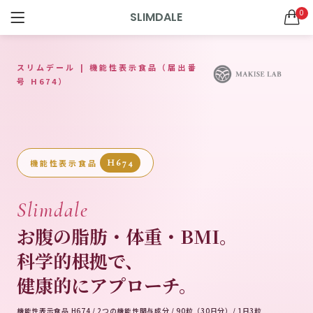
0
SLIMDALE
ログイン
新規登録
ドクターズサプリメント
SEARCH IN:
スリムデール | 機能性表示食品（届出番
All categories
号 H674）
ドクターズグッズ (2)
ドクターズサプリメント (9)
ドクターズスキンケア (7)
リニューアル (1)
ログインしたままにする
新製品 (2)
機能性表示食品
H674
Slimdale
お腹の脂肪・体重・BMI。
ログイン情報をお忘れですか
お買い物カゴに追加
お買い物カゴに追加
科学的根拠で、
SQUALENE1000＋OMEGA3サプリメント 60粒（30日分）
ジパングジンジャーワサビ
健康的にアプローチ。
0
4
5段階中
5.00
の
¥
756
¥
4,320
（税込）
（税込）
評価
機能性表示食品 H674 / 2つの機能性関与成分 / 90粒（30日分）/ 1日3粒