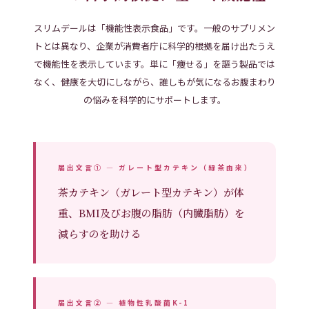
スリムデールは「機能性表示食品」です。一般のサプリメン
トとは異なり、企業が消費者庁に科学的根拠を届け出たうえ
で機能性を表示しています。単に「痩せる」を謳う製品では
なく、健康を大切にしながら、誰しもが気になるお腹まわり
の悩みを科学的にサポートします。
お買い物カゴに追加
お買い物カゴに追加
シンビオティックウォーター
ドクターズスキンケア3点セット
1
0
届出文言① — ガレート型カテキン（緑茶由来）
5段階中
5.00
の
¥
2,640
¥
7,480
茶カテキン（ガレート型カテキン）が体
（税込）
（税込）
評価
重、BMI及びお腹の脂肪（内臓脂肪）を
減らすのを助ける
Out of stock
届出文言② — 植物性乳酸菌K-1