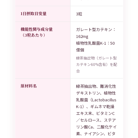
1日摂取目安量
3粒
機能性関与成分量
ガレート型カテキン：
（3粒あたり）
162mg
植物性乳酸菌K-1：50
億個
緑茶抽出物（ガレート型
カテキン60%含有）を配
合
原材料名
緑茶抽出物、難消化性
デキストリン、植物性
乳酸菌（Lactobacillus
K-1）、ギムネマ乾燥
エキス末、ビタミンC
／セルロース、ステア
リン酸Ca、二酸化ケイ
素、ナイアシン、ビタ