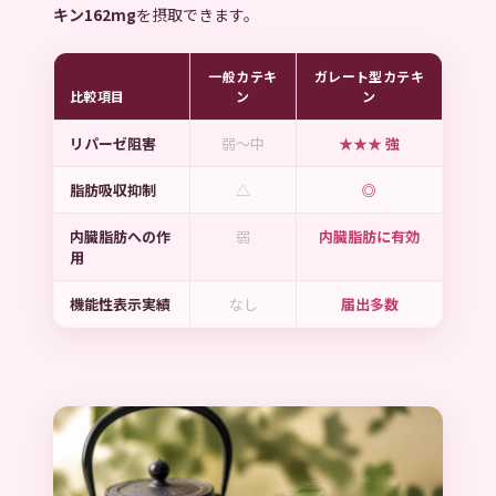
キン162mg
を摂取できます。
一般カテキ
ガレート型カテキ
比較項目
ン
ン
リパーゼ阻害
弱〜中
★★★ 強
脂肪吸収抑制
△
◎
内臓脂肪への作
弱
内臓脂肪に有効
用
機能性表示実績
なし
届出多数