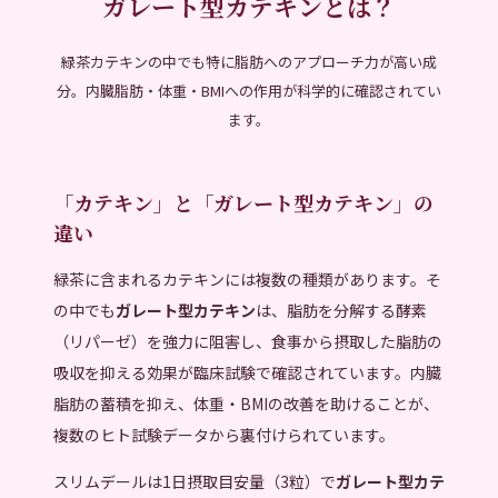
ガレート型カテキンとは？
続きを読む
お買い物カゴに追加
緑茶カテキンの中でも特に脂肪へのアプローチ力が高い成
ナチュラルハーブアウトドア（天然アロマミスト/全身用スプレー）
タレジュオイル
2
3
分。内臓脂肪・体重・BMIへの作用が科学的に確認されてい
5段階中
5.00
の
5段階中
5.00
の
ます。
¥
1,320
¥
1,980
（税込）
（税込）
評価
評価
「カテキン」と「ガレート型カテキン」の
違い
緑茶に含まれるカテキンには複数の種類があります。そ
の中でも
ガレート型カテキン
は、脂肪を分解する酵素
（リパーゼ）を強力に阻害し、食事から摂取した脂肪の
吸収を抑える効果が臨床試験で確認されています。内臓
脂肪の蓄積を抑え、体重・BMIの改善を助けることが、
複数のヒト試験データから裏付けられています。
スリムデールは1日摂取目安量（3粒）で
ガレート型カテ