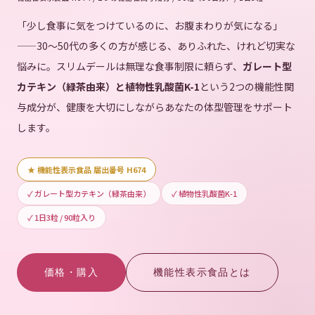
「少し食事に気をつけているのに、お腹まわりが気になる」
——30〜50代の多くの方が感じる、ありふれた、けれど切実な
悩みに。スリムデールは無理な食事制限に頼らず、
ガレート型
カテキン（緑茶由来）と植物性乳酸菌K-1
という2つの機能性関
与成分が、健康を大切にしながらあなたの体型管理をサポート
します。
★ 機能性表示食品 届出番号 H674
お買い物カゴに追加
お買い物カゴに追加
ジパングジンジャーオプティマル
ドクターズメガラクトフェリン
✓ ガレート型カテキン（緑茶由来）
✓ 植物性乳酸菌K-1
1
3
✓ 1日3粒 / 90粒入り
5段階中
5.00
の
5段階中
5.00
の
¥
4,320
¥
8,640
（税込）
（税込）
評価
評価
価格・購入
機能性表示食品とは