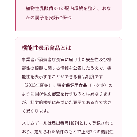
植物性乳酸菌K-1が腸内環境を整え、おな
かの調子を良好に保つ
お買い物カゴに追加
続きを読む
泡なしオイル石けん
ピーアイローション
1
0
5段階中
5.00
の
機能性表示食品とは
¥
3,300
¥
2,860
（税込）
（税込）
評価
事業者が消費者庁長官に届け出た安全性及び機
能性の根拠に関する情報を公表したうえで、機
能性を表示することができる食品制度です
（2015年開始）。特定保健用食品（トクホ）の
ように国が個別審査を行うものとは異なります
が、科学的根拠に基づいた表示である点で大き
く異なります。
スリムデールは届出番号H674として登録されて
お買い物カゴに追加
お買い物カゴに追加
おり、定められた条件のもとで上記2つの機能性
リカバリビオウォーター
ビオオーガニックウォーター