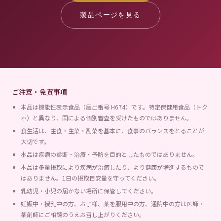
製品ページを見る
ご注意・免責事項
本品は機能性表示食品（届出番号 H674）です。特定保健用食品（トク
ホ）と異なり、国による個別審査を受けたものではありません。
食生活は、主食・主菜・副菜を基本に、食事のバランスをとることが
大切です。
本品は疾病の診断・治療・予防を目的としたものではありません。
本品は多量摂取により疾病が治癒したり、より健康が増進するもので
はありません。1日の摂取目安量を守ってください。
乳幼児・小児の届かない場所に保管してください。
妊娠中・授乳中の方、お子様、薬を服用中の方、通院中の方は医師・
薬剤師にご相談のうえお召し上がりください。