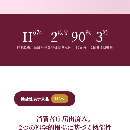
H
2
90
3
674
成分
粒
粒
お買い物カゴに追加
お買い物カゴに追加
ジパングジンジャー（月桃粉末）
Tallup Max Kids サプリメント 60粒（30日分）
機能性表示届出番号
機能性関与成分
30日分
1日摂取目安量
2
0
5段階中
5.00
の
¥
3,240
¥
1,458
（税込）
（税込）
評価
機能性表示食品
H674
ドクターズスキンケア
消費者庁届出済み。
2つの科学的根拠に基づく機能性