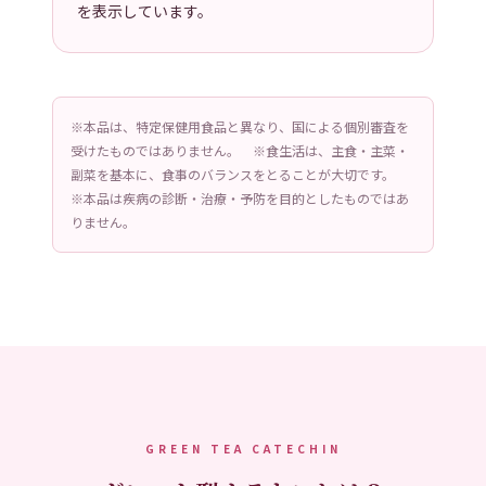
を表示しています。
1
1
5段階中
5.00
の
5段階中
5.00
の
¥
1,320
¥
940
（税込）
（税込）
評価
評価
※本品は、特定保健用食品と異なり、国による個別審査を
受けたものではありません。 ※食生活は、主食・主菜・
副菜を基本に、食事のバランスをとることが大切です。
※本品は疾病の診断・治療・予防を目的としたものではあ
ドクターズアイテム
りません。
Out of stock
GREEN TEA CATECHIN